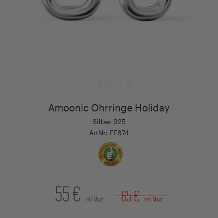
Amoonic Ohrringe Holiday
Silber 925
ArtNr: FF674
55 €
65 €
inkl. Mwst.
inkl. Mwst.