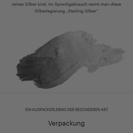
reines Silber sind. Im Sprachgebrauch nennt man diese
aufbewahrt
eleganten
Silberlegierung „Sterling Silber“.
werden.
Design
Ideal
ist
zur
sie
Aufbewahrung
der
unterwegs
ideale
oder
Begleiter
zu
für
Hause.
jeden
</p>
Anlass.
</p>
EIN AUSPACKERLEBNIS DER BESONDEREN ART
Verpackung