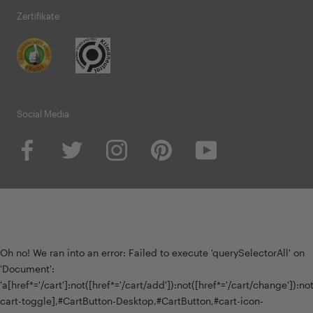
Zertifikate
Social Media
Oh no! We ran into an error:
Failed to execute 'querySelectorAll' on
'Document':
'a[href*='/cart']:not([href*='/cart/add']):not([href*='/cart/change']):not(
cart-toggle],#CartButton-Desktop,#CartButton,#cart-icon-