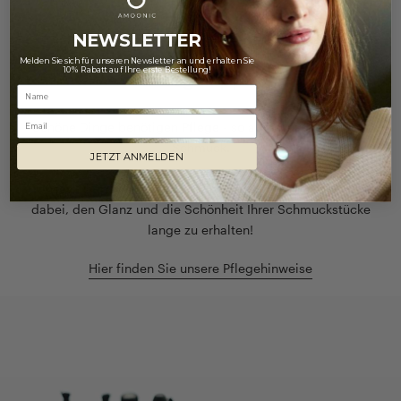
NEWSLETTER
NUR DAS BESTE FÜR IHREN SCHMUCK
Melden Sie sich für unseren Newsletter an und erhalten Sie
10% Rabatt auf Ihre erste Bestellung!
Pflegetipps
Email
Schöne Dinge benötigen Pflege - so auch unser geliebter
Schmuck.
JETZT ANMELDEN
Unsere Tipps zur richtigen Schmuckpflege helfen Ihnen
dabei, den Glanz und die Schönheit Ihrer Schmuckstücke
lange zu erhalten!
Hier finden Sie unsere Pflegehinweise