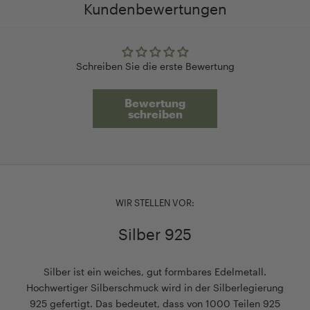
einem
und
Präsentation
Schmucketuis,
Kundenbewertungen
speziellen
unterstreicht
und
sondern
Inlay
die
schützt
eignet
für
besondere
das
sich
Schreiben Sie die erste Bewertung
Ohrringe
Qualität
Schmuckstück
auch
und
von
optimal.
perfekt
Ketten
AMOONIC.
</p>
für
Bewertung
schreiben
sowie
Das
den
einer
Auspacken
Alltag.
praktischen
wird
Ob
Trennwand
zu
für
sorgt
einem
Ihr
es
unvergesslichen
Smartphone,
WIR STELLEN VOR:
dafür,
Erlebnis.
Geldbörse
dass
</p>
oder
Silber 925
Ihre
andere
Schmuckstücke
Essentials
Silber ist ein weiches, gut formbares Edelmetall.
sicher
–
Hochwertiger Silberschmuck wird in der Silberlegierung
und
mit
925 gefertigt. Das bedeutet, dass von 1000 Teilen 925
getrennt
ihrem