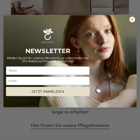
NUR DAS BESTE FÜR IHREN SCHMUCK
NEWSLETTER
Pflegetipps
Melden Sie sich für unseren Newsletter an und erhalten Sie
10% Rabatt auf Ihre erste Bestellung!
Schöne Dinge benötigen Pflege - so auch unser geliebter
Email
Schmuck.
JETZT ANMELDEN
Unsere Tipps zur richtigen Schmuckpflege helfen Ihnen
dabei, den Glanz und die Schönheit Ihrer Schmuckstücke
lange zu erhalten!
Hier finden Sie unsere Pflegehinweise