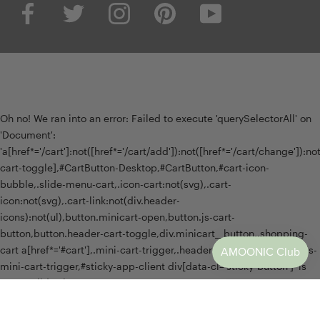
Oh no! We ran into an error:
Failed to execute 'querySelectorAll' on
'Document':
'a[href*='/cart']:not([href*='/cart/add']):not([href*='/cart/change']):not(
cart-toggle],#CartButton-Desktop,#CartButton,#cart-icon-
bubble,.slide-menu-cart,.icon-cart:not(svg),.cart-
icon:not(svg),.cart-link:not(div.header-
icons):not(ul),button.minicart-open,button.js-cart-
button,button.header-cart-toggle,div.minicart__button,.shopping-
cart a[href*='#cart'],.mini-cart-trigger,.header-menu-cart-drawer,.js-
mini-cart-trigger,#sticky-app-client div[data-cl='sticky-button']' is
not a valid selector.