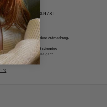
LEBNIS DER BESONDEREN ART
kstück braucht eine besondere Aufmachung.
rt auf eine hochwertige und stimmige
as Auspackerlebnis zu etwas ganz
t.
kung