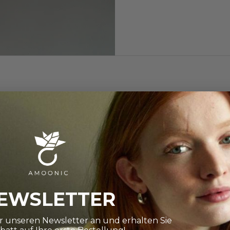
 Feingold am
nen Elemente,
nheit und damit die
Tausendstel
EWSLETTER
ür unseren Newsletter an und erhalten Sie