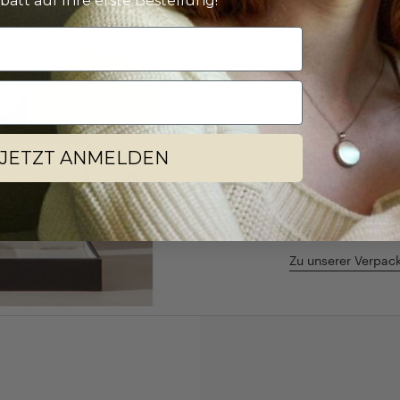
batt auf Ihre erste Bestellung!
EIN AUSPACKER
Verpackung
Ein edles Schmuc
JETZT ANMELDEN
Wir legen viel We
Verpackung, die d
Besonderem mach
Zu unserer Verpac