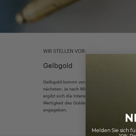
WIR STELLEN VOR:
Gelbgold
Gelbgold kommt von seiner Farbgebung dem
nächsten. Je nach Mischverhältnis der einzel
ergibt sich die Intensität des Goldes. Die Rei
Wertigkeit des Goldes wird in Karat (ct) oder 
angegeben.
N
Melden Sie sich f