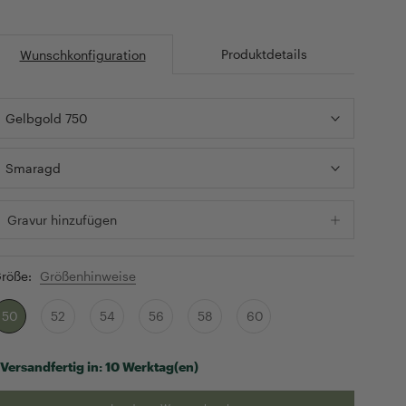
Produktdetails
Wunschkonfiguration
Gelbgold 750
Smaragd
Gravur hinzufügen
röße:
Größenhinweise
50
52
54
56
58
60
Versandfertig in:
10 Werktag(en)