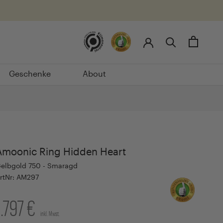
Geschenke
About
Geschenke
About
Amoonic Ring Hidden Heart
elbgold 750 - Smaragd
rtNr: AM297
1.797 €
inkl. Mwst.