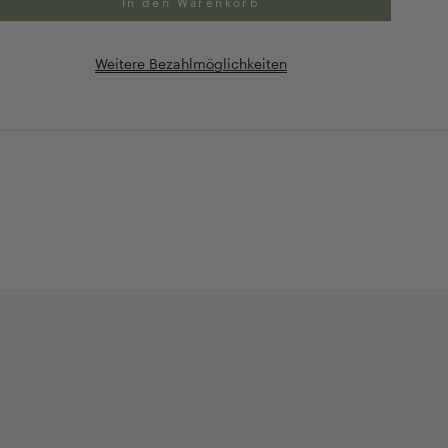
In den Warenkorb
Weitere Bezahlmöglichkeiten
ng
Exklusive Geschenk-
verpackung