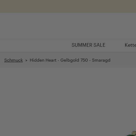
Überspringen
SUMMER SALE
Kett
SUMMER SALE
Kett
Schmuck
> Hidden Heart - Gelbgold 750 - Smaragd