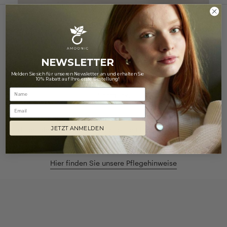
NUR DAS BESTE FÜR IHREN SCHMUCK
Pflegetipps
NEWSLETTER
Melden Sie sich für unseren Newsletter an und erhalten Sie
10% Rabatt auf Ihre erste Bestellung!
Schöne Dinge benötigen Pflege - so auch unser geliebter
Schmuck.
Email
Unsere Tipps zur richtigen Schmuckpflege helfen Ihnen
JETZT ANMELDEN
dabei, den Glanz und die Schönheit Ihrer Schmuckstücke
lange zu erhalten!
Hier finden Sie unsere Pflegehinweise