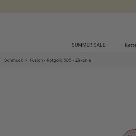
Überspringen
SUMMER SALE
Kett
SUMMER SALE
Kett
Schmuck
> Fusion - Rotgold 585 - Zirkonia