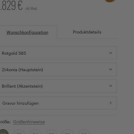
1.829 €
inkl. Mwst.
Produktdetails
Wunschkonfiguration
Rotgold 585
Zirkonia (Hauptstein)
Brillant (Akzentstein)
Gravur hinzufügen
röße:
Größenhinweise