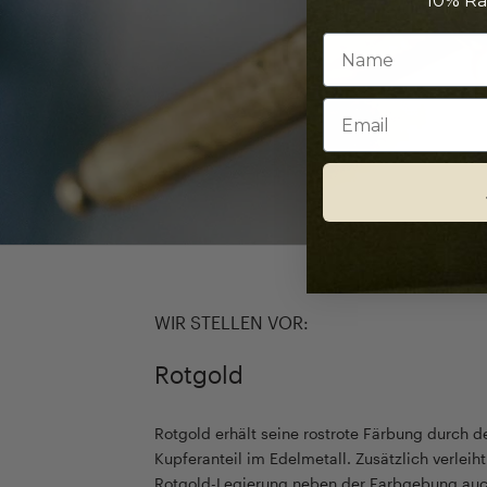
10% Ra
Email
WIR STELLEN VOR:
Rotgold
Rotgold erhält seine rostrote Färbung durch 
Kupferanteil im Edelmetall. Zusätzlich verleih
Rotgold-Legierung neben der Farbgebung auc