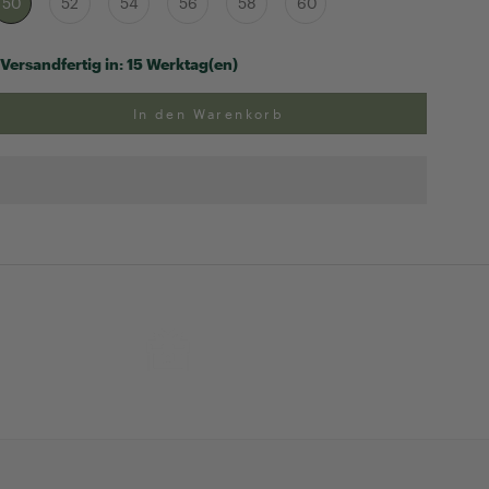
50
52
54
56
58
60
Versandfertig in:
15 Werktag(en)
In den Warenkorb
ng
Exklusive Geschenk-
verpackung