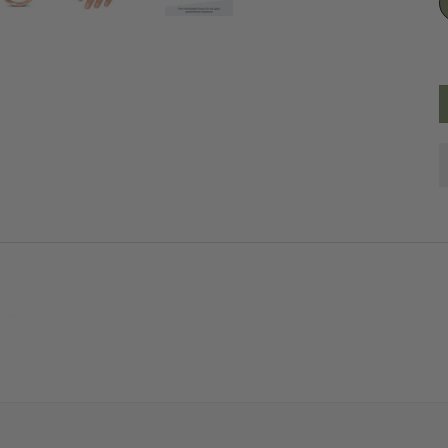
30 Tage
Persöhnliche Beratu
Rückgaberecht
und Betreuung