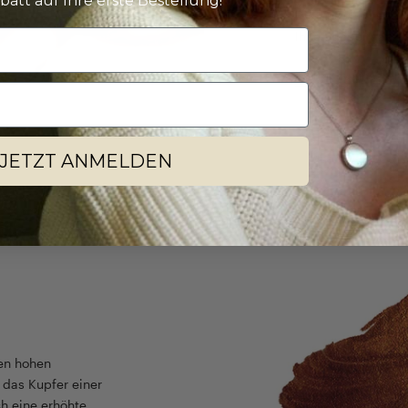
batt auf Ihre erste Bestellung!
Die Auswahl ist gro
Ihnen dabei ganz 
Weiter zu unserem
JETZT ANMELDEN
den hohen
t das Kupfer einer
h eine erhöhte