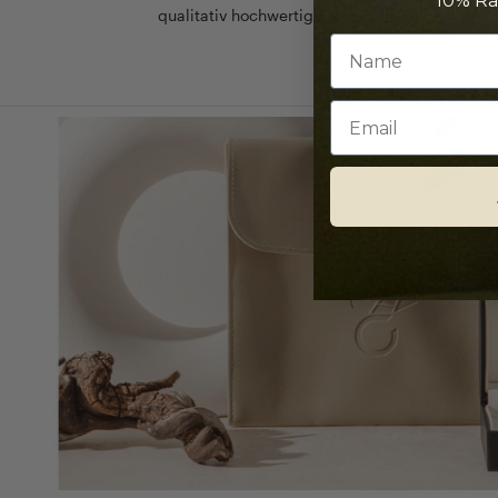
10% Ra
qualitativ hochwertiges Schmuckstück.
Email