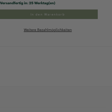
Versandfertig in:
25 Werktag(en)
In den Warenkorb
Weitere Bezahlmöglichkeiten
ng
Exklusive Geschenk-
verpackung