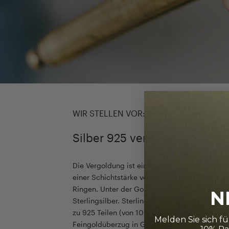
WIR STELLEN VOR:
Silber 925 vergoldet
Die Vergoldung ist eine galvanische Oberfläc
einer Schichtstärke von etwa 1µ bei unseren K
Ringen. Unter der Goldschicht befindet sich 
N
Sterlingsilber. Sterlingsilber bezeichnet eine 
zu 925 Teilen (von 1000) aus reinem Silber be
Melden Sie sich f
Feingoldüberzug in Gelb-, Rosè- oder Rotgold 