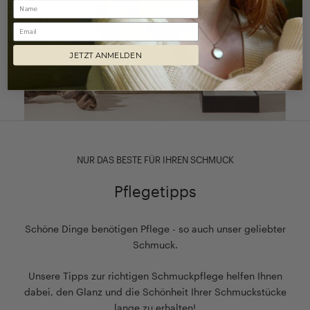
Email
JETZT ANMELDEN
NUR DAS BESTE FÜR IHREN SCHMUCK
Pflegetipps
Schöne Dinge benötigen Pflege - so auch unser geliebter
Schmuck.
Unsere Tipps zur richtigen Schmuckpflege helfen Ihnen
dabei, den Glanz und die Schönheit Ihrer Schmuckstücke
lange zu erhalten!