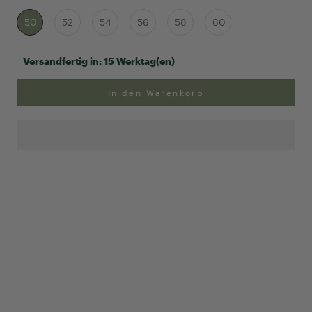
50
52
54
56
58
60
Versandfertig in:
15 Werktag(en)
In den Warenkorb
Anpassung Ihrer Ringgröße
Exklusive Geschenk-
verpackung