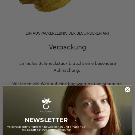
EIN AUSPACKERLEBNIS DER BESONDEREN ART
Verpackung
Ein edles Schmuckstück braucht eine besondere
Aufmachung.
Wir legen viel Wert auf eine hochwertige und stimmige
Verpackung, die das Auspackerlebnis zu etwas ganz
Besonderem macht.
Zu unserer Verpackung
NEWSLETTER
Melden Sie sich für unseren Newsletter an und erhalten Sie
10% Rabatt auf Ihre erste Bestellung!