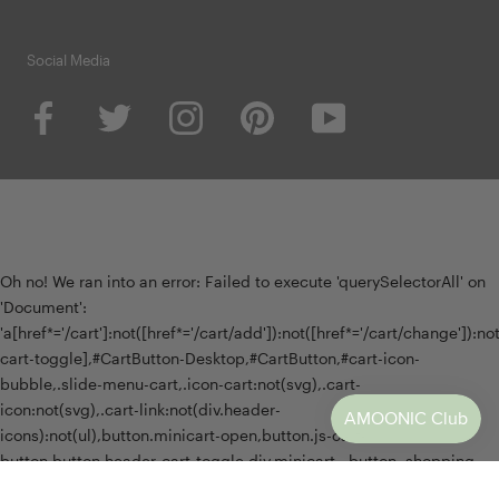
Social Media
Oh no! We ran into an error:
Failed to execute 'querySelectorAll' on
'Document':
'a[href*='/cart']:not([href*='/cart/add']):not([href*='/cart/change']):not(
cart-toggle],#CartButton-Desktop,#CartButton,#cart-icon-
bubble,.slide-menu-cart,.icon-cart:not(svg),.cart-
icon:not(svg),.cart-link:not(div.header-
icons):not(ul),button.minicart-open,button.js-cart-
button,button.header-cart-toggle,div.minicart__button,.shopping-
cart a[href*='#cart'],.mini-cart-trigger,.header-menu-cart-drawer,.js-