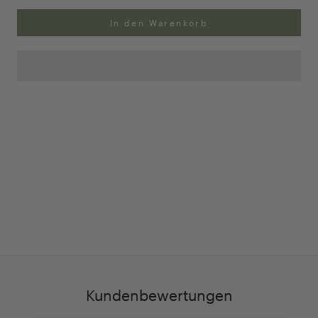
In den Warenkorb
Anpassung Ihrer Ringgröße
Exklusive Geschenk-
verpackung
Kundenbewertungen