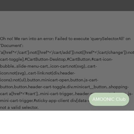
Oh no! We ran into an error:
Failed to execute 'querySelectorAll' on
'Document':
'a[href*='/cart']:not([href*='/cart/add']):not([href*='/cart/change']):not(
cart-toggle],#CartButton-Desktop,#CartButton,#cart-icon-
bubble,.slide-menu-cart,.icon-cart:not(svg),.cart-
icon:not(svg),.cart-link:not(div.header-
icons):not(ul),button.minicart-open,button.js-cart-
button,button.header-cart-toggle,div.minicart__button,.shopping-
cart a[href*='#cart'],.mini-cart-trigger,.header-menu-cart-drawer,.js-
mini-cart-trigger,#sticky-app-client div[data-cl='sticky-button']' is
not a valid selector.