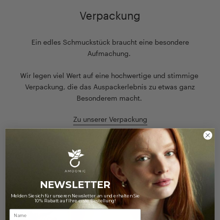
Verpackung
Ein edles Schmuckstück braucht eine besondere
Aufmachung.
Wir legen viel Wert auf eine hochwertige und stimmige
Verpackung, die das Auspackerlebnis zu etwas ganz
Besonderem macht.
Zu unserer Verpackung
NEWSLETTER
Melden Sie sich für unseren Newsletter an und erhalten Sie
10% Rabatt auf Ihre erste Bestellung!