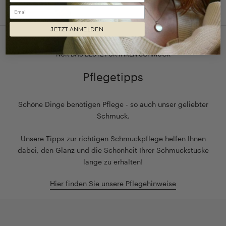
Email
JETZT ANMELDEN
NUR DAS BESTE FÜR IHREN SCHMUCK
Pflegetipps
Schöne Dinge benötigen Pflege - so auch unser geliebter
Schmuck.
Unsere Tipps zur richtigen Schmuckpflege helfen Ihnen
dabei, den Glanz und die Schönheit Ihrer Schmuckstücke
lange zu erhalten!
Hier finden Sie unsere Pflegehinweise