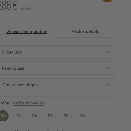
286 €
inkl. Mwst.
Produktdetails
Wunschkonfiguration
Silber 925
Rauchquarz
Gravur hinzufügen
röße:
Größenhinweise
50
52
54
56
58
60