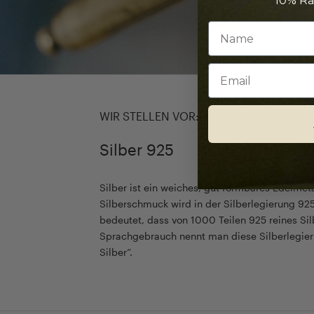
10% Ra
Email
WIR STELLEN VOR:
Silber 925
Silber ist ein weiches, gut formbares Edelmet
Silberschmuck wird in der Silberlegierung 925
bedeutet, dass von 1000 Teilen 925 reines Sil
Sprachgebrauch nennt man diese Silberlegier
Silber“.