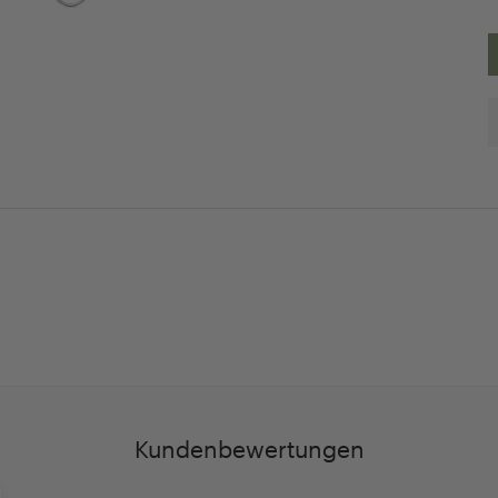
30 Tage
Persöhnliche Beratu
Rückgaberecht
und Betreuung
Kundenbewertungen