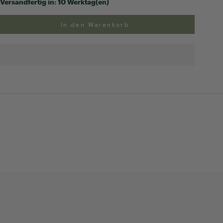
Versandfertig in:
10 Werktag(en)
In den Warenkorb
ng
Exklusive Geschenk-
verpackung