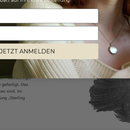
batt auf Ihre erste Bestellung!
JETZT ANMELDEN
all. Hochwertiger
 gefertigt. Das
ber sind. Im
ung „Sterling