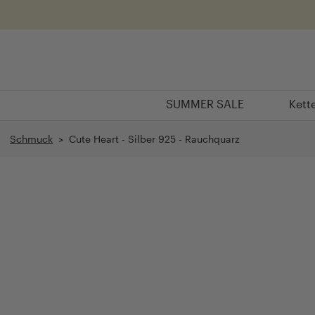
Überspringen
SUMMER SALE
Kett
SUMMER SALE
Kett
Schmuck
> Cute Heart - Silber 925 - Rauchquarz