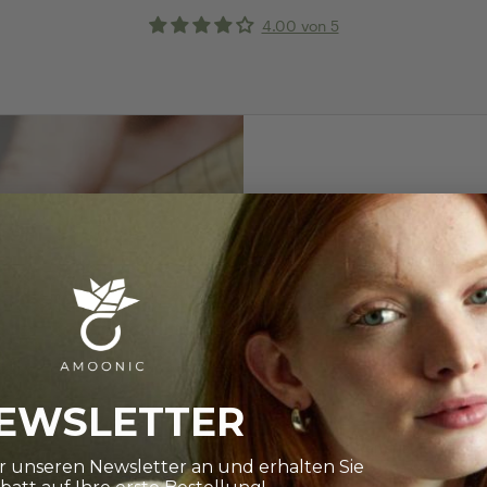
4.00 von 5
RINGRÖSSE BES
Wie finde i
Die Auswahl ist gro
Ihnen dabei ganz 
EWSLETTER
Weiter zu unserem
ür unseren Newsletter an und erhalten Sie