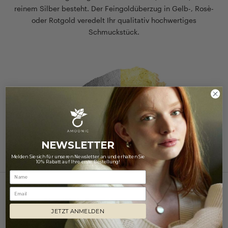
reinem Silber besteht. Der Feingoldüberzug in Gelb-, Rosè-
oder Rotgold veredelt Ihr qualitativ hochwertiges
Schmuckstück.
NEWSLETTER
Melden Sie sich für unseren Newsletter an und erhalten Sie
10% Rabatt auf Ihre erste Bestellung!
Email
EIN AUSPACKERLEBNIS DER BESONDEREN ART
JETZT ANMELDEN
Verpackung