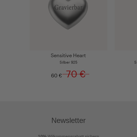
Sensitive Heart
Silber 925
S
70 €
60 €
Newsletter
10%
Wilkommensrabatt sichern