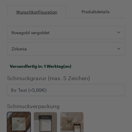
Produktdetails
Wunschkonfiguration
Rosegold vergoldet
Zirkonia
Versandfertig in:
1 Werktag(en)
Schmuckgravur (max. 5 Zeichen)
Schmuckverpackung
<h3
<h3
<h3
style="color:
style="color:
style="color:
#000;">Täschchen
#000;">Etui
#000;">Geschenkset